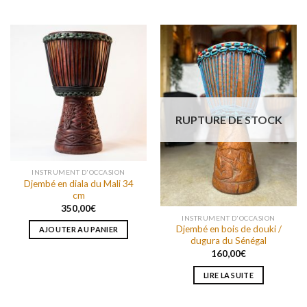
RUPTURE DE STOCK
INSTRUMENT D'OCCASION
Djembé en diala du Mali 34
cm
350,00
€
INSTRUMENT D'OCCASION
Djembé en bois de douki /
AJOUTER AU PANIER
dugura du Sénégal
160,00
€
LIRE LA SUITE