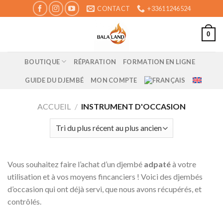
Skip
CONTACT
+33611246524
to
content
0
BOUTIQUE
RÉPARATION
FORMATION EN LIGNE
GUIDE DU DJEMBÉ
MON COMPTE
ACCUEIL
/
INSTRUMENT D'OCCASION
Vous souhaitez faire l’achat d’un djembé
adpaté
à votre
utilisation et à vos moyens fincanciers ! Voici des djembés
d’occasion qui ont déjà servi, que nous avons récupérés, et
contrôlés.