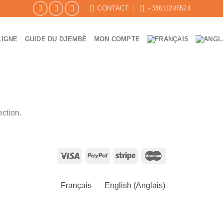
CONTACT
+33611246524
LIGNE
GUIDE DU DJEMBÉ
MON COMPTE
ection.
Français
English
(
Anglais
)