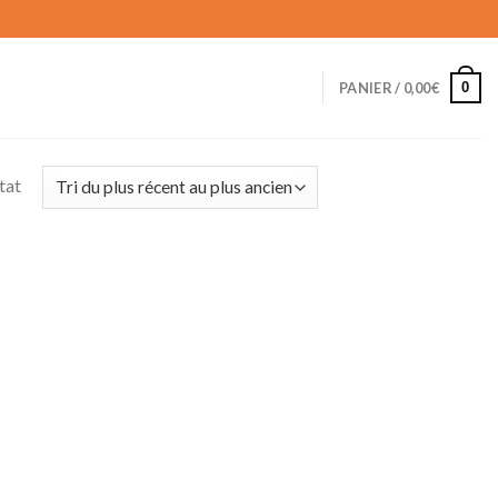
0
PANIER /
0,00
€
ltat