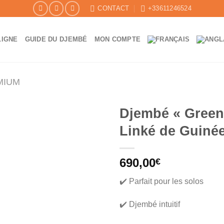
CONTACT
+33611246524
LIGNE
GUIDE DU DJEMBÉ
MON COMPTE
MIUM
Djembé « Green
Linké de Guiné
690,00
€
✔️ Parfait pour les solos
✔️ Djembé intuitif