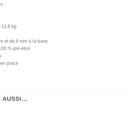
s.
 11,8 kg
re et de 6 mm à la base
100 % pré-étiré
s
e en place
E AUSSI…