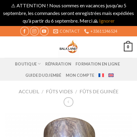
⚠️ ATTENTION ! Nous sommes en vacances jusqu'au 5
septembre, les commandes seront enregistrées mais expédiées
qu'à partir du 6 septembre. Merci 🙏
Ignorer
Skip
CONTACT
+33611246524
to
content
0
BOUTIQUE
RÉPARATION
FORMATION EN LIGNE
GUIDE DU DJEMBÉ
MON COMPTE
ACCUEIL
/
FÛTS VIDES
/
FÛTS DE GUINÉE