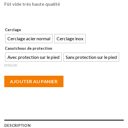
Fût vide très haute qualité
prix :
300,00€
à
360,00€
Cerclage
Cerclage acier normal
Cerclage inox
Caoutchouc de protection
Avec protection sur le pied
Sans protection sur le pied
EFFACER
AJOUTER AU PANIER
DESCRIPTION