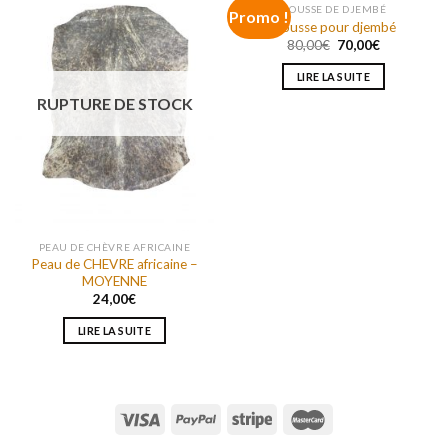
RUPTURE DE STOCK
HOUSSE DE DJEMBÉ
Promo !
Housse pour djembé
Le
Le
80,00
€
70,00
€
prix
prix
initial
actuel
LIRE LA SUITE
était :
est :
80,00€.
70,00€.
RUPTURE DE STOCK
PEAU DE CHÈVRE AFRICAINE
Peau de CHEVRE africaine –
MOYENNE
24,00
€
LIRE LA SUITE